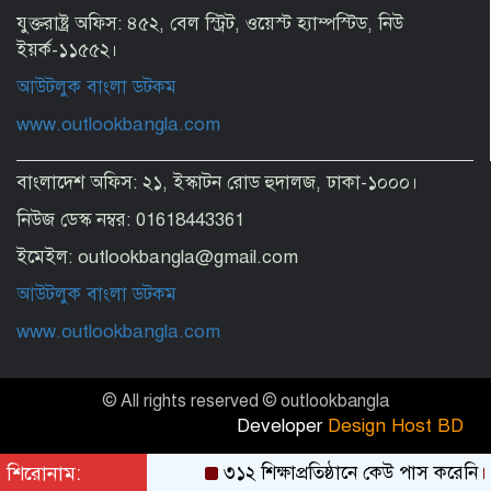
যুক্তরাষ্ট্র অফিস: ৪৫২, বেল স্ট্রিট, ওয়েস্ট হ্যাম্পস্টিড, নিউ
ইয়র্ক-১১৫৫২।
আউটলুক বাংলা ডটকম
www.outlookbangla.com
বাংলাদেশ অফিস: ২১, ইস্কাটন রোড হুদালজ, ঢাকা-১০০০।
নিউজ ডেস্ক নম্বর: 01618443361
ইমেইল: outlookbangla@gmail.com
আউটলুক বাংলা ডটকম
www.outlookbangla.com
© All rights reserved © outlookbangla
Developer
Design Host BD
শিরোনাম:
৩১২ শিক্ষাপ্রতিষ্ঠানে কেউ পাস করেনি