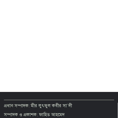
জুলাইয়ে হামলার সংবাদ প্রচার করা টিভি
বন্ধে আরাফাতকে নির্দেশ দেন কাদের
প্রধান সম্পাদক: মীর লুৎফুল কবীর সা`দী
সম্পাদক ও প্রকাশক: ফাহিত আহমেদ