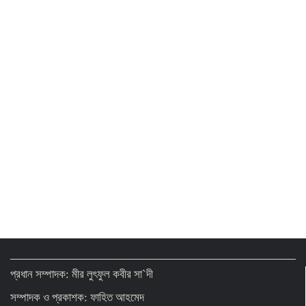
Riyadh Air launches daily Dhaka-
Riyadh flights
Biman sends engineers to Rome to repair
grounded aircraft
প্রধান সম্পাদক: মীর লুৎফুল কবীর সা`দী
সম্পাদক ও প্রকাশক: ফাহিত আহমেদ