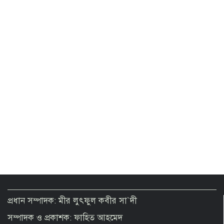
২ থেকে ৩ দিনের মধ্যে গ্যাস সরবরাহ
স্বাভাবিক হবে: জ্বালানিমন্ত্রী
Presidential Election on August 20
Govt moves to formalise gold sector
with revised policy to boost legal
trade
প্রধান সম্পাদক: মীর লুৎফুল কবীর সা`দী
সম্পাদক ও প্রকাশক: ফাহিত আহমেদ