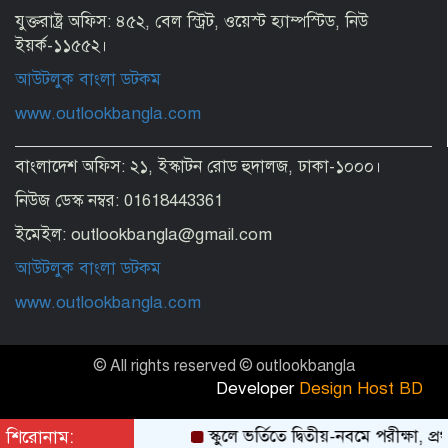
যুক্তরাষ্ট্র অফিস: ৪৫২, বেল স্ট্রিট, ওয়েস্ট হ্যাম্পস্টিড, নিউ
ইয়র্ক-১১৫৫২।
আউটলুক বাংলা ডটকম
www.outlookbangla.com
বাংলাদেশ অফিস: ২১, ইস্কাটন রোড হুদালজ, ঢাকা-১০০০।
নিউজ ডেস্ক নম্বর: 01618443361
ইমেইল: outlookbangla@gmail.com
আউটলুক বাংলা ডটকম
www.outlookbangla.com
© All rights reserved © outlookbangla
Developer
Design Host BD
শিরোনাম:
স্কুলে ভর্তিতে দ্বিতীয়-নবমে পরীক্ষা, প্রথ