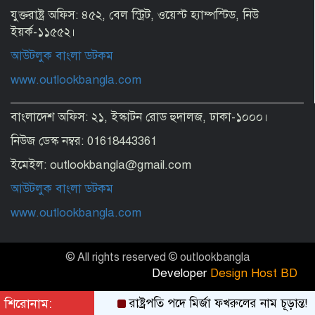
যুক্তরাষ্ট্র অফিস: ৪৫২, বেল স্ট্রিট, ওয়েস্ট হ্যাম্পস্টিড, নিউ
ইয়র্ক-১১৫৫২।
আউটলুক বাংলা ডটকম
Bangladesh Bank allows tour
operators to collect overseas
www.outlookbangla.com
package charges in Taka
বাংলাদেশ অফিস: ২১, ইস্কাটন রোড হুদালজ, ঢাকা-১০০০।
বাঁশখালীর সমুদ্র উপকূলে শিল্পকারখানা গড়ে
তোলা হবে: প্রধানমন্ত্রী
নিউজ ডেস্ক নম্বর: 01618443361
ইমেইল: outlookbangla@gmail.com
সালমান শাহ হত্যা মামলায় গ্রেপ্তার ডন
আউটলুক বাংলা ডটকম
www.outlookbangla.com
এসএসসি ও সমমানের ফল জানা যাবে
© All rights reserved © outlookbangla
যেভাবে
Developer
Design Host BD
শিরোনাম:
রাষ্ট্রপতি পদে মির্জা ফখরুলের নাম চূড়ান্ত!
ওষুধ কোম্পানির আপত্তিতে ফিরলো পুরোনো