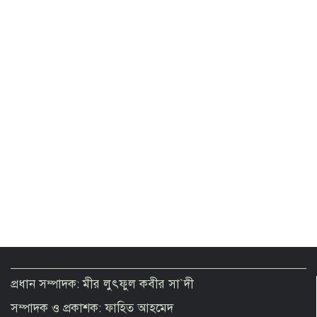
those trying to create chaos
When the ‘B’ in BPC starts to stand
for Bashundhara
PM stresses accountability, efficient
use of infrastructures for energy
security
Remittance inflow rises 42.9% in 8
days of August
Country’s total voter reaches
12.86cr
প্রধান সম্পাদক: মীর লুৎফুল কবীর সা`দী
সম্পাদক ও প্রকাশক: ফাহিত আহমেদ
Jet fuel price adjusted upward