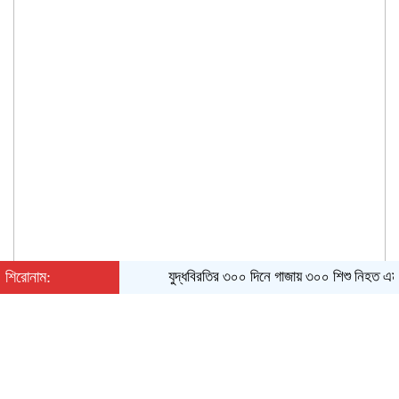
শিরোনাম:
যুদ্ধবিরতির ৩০০ দিনে গাজায় ৩০০ শিশু নিহত
এমপিও
শনিবার, ০৮ অগাস্ট ২০২৬, ০৫:০৪ অপরাহ্ন
English
|
Converter