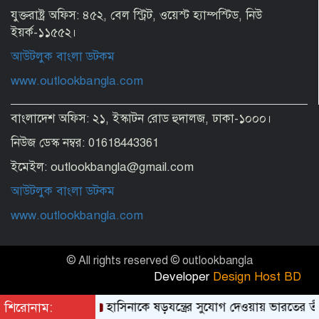
Korean official see strong prospect
of upgrading Bangladesh’s RMG
যুক্তরাষ্ট্র অফিস: ৪৫২, বেল স্ট্রিট, ওয়েস্ট হ্যাম্পস্টিড, নিউ
industry
ইয়র্ক-১১৫৫২।
আউটলুক বাংলা ডটকম
Politics is a place for healthy cultural
practice: Jamaat Ameer
www.outlookbangla.com
বাংলাদেশ অফিস: ২১, ইস্কাটন রোড হুদালজ, ঢাকা-১০০০।
No alternative to independent media
for sustainable democracy: Fakhrul
নিউজ ডেস্ক নম্বর: 01618443361
ইমেইল: outlookbangla@gmail.com
Dengue must taken as a national
আউটলুক বাংলা ডটকম
public health issue: Dr Mustaq
www.outlookbangla.com
Top drug traffickers’ list to be
© All rights reserved © outlookbangla
prepared impartially: Home Minister
Developer
Design Host BD
শিরোনাম:
হাসিনাকে ষড়যন্ত্রের সুযোগ দেওয়ায় ভারতের তীব