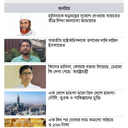
জনপ্রিয়
হাসিনাকে ষড়যন্ত্রের সুযোগ দেওয়ায় ভারতের
তীব্র নিন্দা জানালো জামায়াত
ভারতীয় হাইকমিশনকে তলবের দাবি নাহিদ
ইসলামের
কিসের হাসিনা, কোথায় বক্তব্য দিয়েছে, চেহারা
কি দেখা গেছে: স্বরাষ্ট্রমন্ত্রী
এক দেশে হামলা মানে তিন দেশে হামলা-
সৌদি, তুরস্ক ও পাকিস্তানের চুক্তি
এক দিন পর সোনার দাম কমলো ভরিতে
৩,২৬৬ টাকা