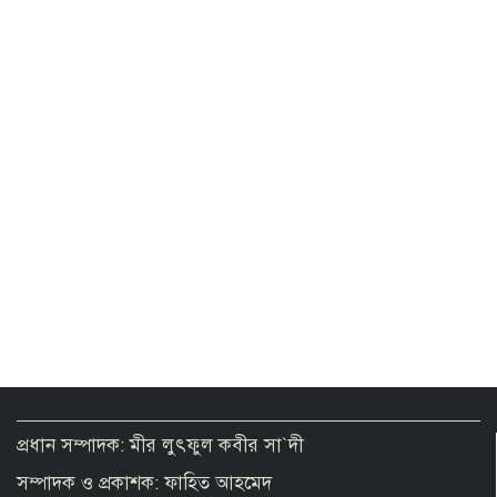
বিরোধীদলীয় নেতা
ঝুলে আছে এনআইডি সংশোধনের দেড় লাখ
আবেদন
সিলেটে দুই বাসের সংঘর্ষে মৃতের সংখ্যা বেড়ে
৯
পোশাক শিল্পে মূল্য সংযোজন বাড়াতে
বাংলাদেশে বড় সম্ভাবনা দেখছে দক্ষিণ
কোরিয়া
নিরাপত্তা পেলে দেশে ফিরে বিচারের মুখোমুখি
হতে প্রস্তুত সাকিব
প্রধান সম্পাদক: মীর লুৎফুল কবীর সা`দী
সম্পাদক ও প্রকাশক: ফাহিত আহমেদ