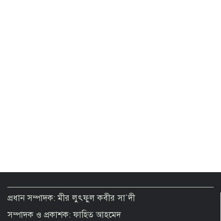
ভারতীয় হাইকমিশনকে তলবের দাবি নাহিদ
ইসলামের
প্রধান সম্পাদক: মীর লুৎফুল কবীর সা`দী
সম্পাদক ও প্রকাশক: ফাহিত আহমেদ