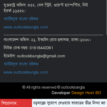
যুক্তরাষ্ট্র অফিস: ৪৫২, বেল স্ট্রিট, ওয়েস্ট হ্যাম্পস্টিড, নিউ
ইয়র্ক-১১৫৫২।
আউটলুক বাংলা ডটকম
www.outlookbangla.com
বাংলাদেশ অফিস: ২১, ইস্কাটন রোড হুদালজ, ঢাকা-১০০০।
নিউজ ডেস্ক নম্বর: 01618443361
ইমেইল: outlookbangla@gmail.com
আউটলুক বাংলা ডটকম
www.outlookbangla.com
© All rights reserved © outlookbangla
Developer
Design Host BD
শিরোনাম:
হাসিনাকে ষড়যন্ত্রের সুযোগ দেওয়ায় ভারতের তীব্র নিন্দা জা