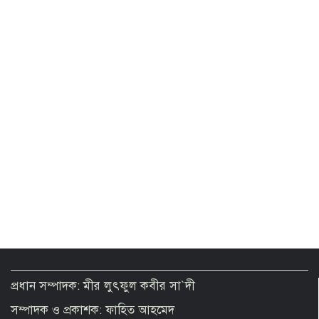
নিহত
এমপিওভুক্ত অবসরপ্রাপ্ত শিক্ষক-কর্মচারীরা
অবসরভাতা পাবেন যেভাবে
জনগণের অধিকার নিশ্চিত না হওয়া পর্যন্ত
জুলাই শেষ হবে না: জামায়াত আমীর
সোনার দাম ভ‌রি‌তে বাড়লো ৪ হাজার ৩৭৪
টাকা
চোরাবালিতে পড়েছে যুক্তরাষ্ট্র, মুসলিম ঐক্য
ও ভ্রাতৃত্বের ডাক ইরানের
প্রধান সম্পাদক: মীর লুৎফুল কবীর সা`দী
সম্পাদক ও প্রকাশক: ফাহিত আহমেদ
আওয়ামী সন্ত্রাসে মদতদাতা শিক্ষকেরা বহাল