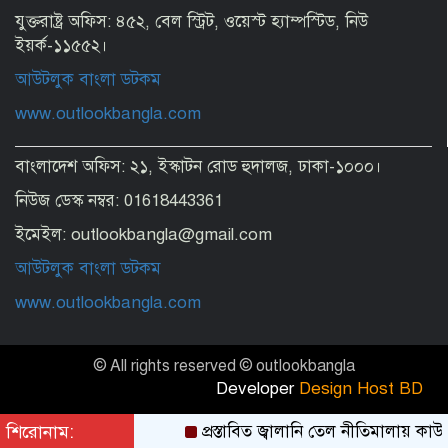
তবিয়তে
যুক্তরাষ্ট্র অফিস: ৪৫২, বেল স্ট্রিট, ওয়েস্ট হ্যাম্পস্টিড, নিউ
ইয়র্ক-১১৫৫২।
আউটলুক বাংলা ডটকম
সীমান্ত হত্যা ও মোদিবিরোধী আন্দোলনের
স্মৃতি না থাকায় নাহিদের ক্ষোভ
www.outlookbangla.com
বাংলাদেশ অফিস: ২১, ইস্কাটন রোড হুদালজ, ঢাকা-১০০০।
গ্রিস উপকূলে ২ শতাধিক অভিবাসনপ্রত্যাশী
উদ্ধার, বেশির ভাগ বাংলাদেশি ও সুদানি
নিউজ ডেস্ক নম্বর: 01618443361
ইমেইল: outlookbangla@gmail.com
আউটলুক বাংলা ডটকম
রপ্তানি বাড়াতে বাণিজ্য চুক্তির দিকে ঝুঁকছে
বাংলাদেশ
www.outlookbangla.com
© All rights reserved © outlookbangla
Developer
Design Host BD
শিরোনাম:
প্রস্তাবিত জ্বালানি তেল নীতিমালায় কাউ