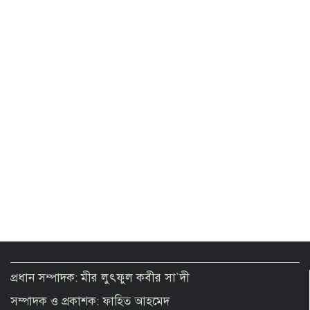
২ থেকে ৩ দিনের মধ্যে গ্যাস সরবরাহ
স্বাভাবিক হবে: জ্বালানিমন্ত্রী
Presidential Election on August 20
Govt moves to formalise gold sector
with revised policy to boost legal
trade
টানা ৪ ঘণ্টা বিদ্যুৎ থাকবে না যেসব এলাকায়
প্রধান সম্পাদক: মীর লুৎফুল কবীর সা`দী
সম্পাদক ও প্রকাশক: ফাহিত আহমেদ