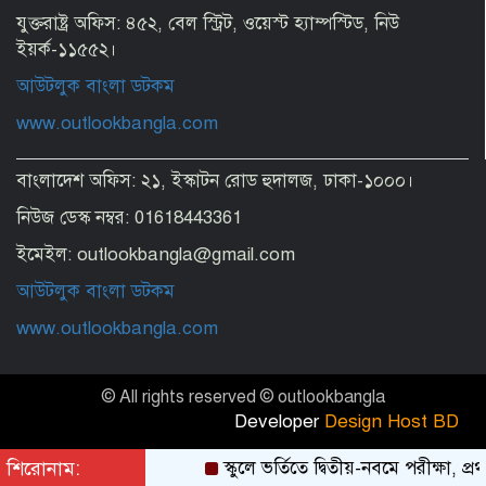
যুক্তরাষ্ট্র অফিস: ৪৫২, বেল স্ট্রিট, ওয়েস্ট হ্যাম্পস্টিড, নিউ
মানুষ কতটা নির্লজ্জ, দলকে বিভ্রান্ত করে এখন
অবাস্তব স্বপ্ন দেখাচ্ছেন
ইয়র্ক-১১৫৫২।
আউটলুক বাংলা ডটকম
www.outlookbangla.com
বাংলাদেশ অফিস: ২১, ইস্কাটন রোড হুদালজ, ঢাকা-১০০০।
নিউজ ডেস্ক নম্বর: 01618443361
ইমেইল: outlookbangla@gmail.com
আউটলুক বাংলা ডটকম
www.outlookbangla.com
© All rights reserved © outlookbangla
Developer
Design Host BD
শিরোনাম:
স্কুলে ভর্তিতে দ্বিতীয়-নবমে পরীক্ষা, প্রথ