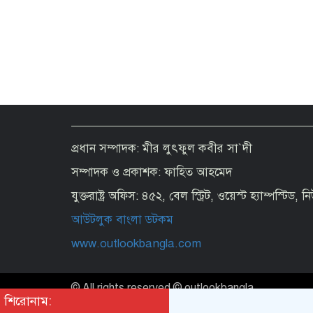
প্রধান সম্পাদক: মীর লুৎফুল কবীর সা`দী
সম্পাদক ও প্রকাশক: ফাহিত আহমেদ
যুক্তরাষ্ট্র অফিস: ৪৫২, বেল স্ট্রিট, ওয়েস্ট হ্যাম্পস্টিড,
আউটলুক বাংলা ডটকম
www.outlookbangla.com
© All rights reserved © outlookbangla
শিরোনাম: