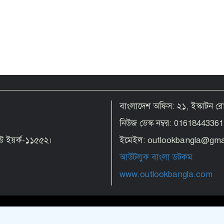
বাংলাদেশ অফিস: ২১, ইস্কাটন 
নিউজ ডেস্ক নম্বর: 01618443361
 নিউ ইয়র্ক-১১৫৫২।
ইমেইল: outlookbangla@gma
আউটলুক বাংলা ডটকম
www.outlookbangla.com