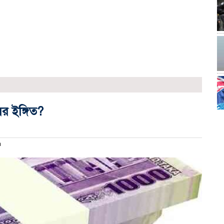
র ইঙ্গিত?
m