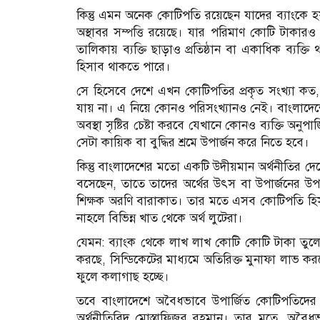
কিন্তু এমন অনেক কোটিপতি রয়েছেন যাদের ব্যাংকে হয়ত
অস্থাবর সম্পত্তি রয়েছে। যার পরিমাণ কোটি টাকা
তালিকায় ব্যক্তি ছাড়াও প্রতিষ্ঠান বা একাধিক ব্য
হিসাব থাকতে পারে।
সে হিসেবে দেশে এখন কোটিপতির প্রকৃত সংখ্যা কত, সে
যায় না। এ নিয়ে কোনও পরিসংখ্যানও নেই। বাংলাদেশের 
অবস্থা সৃষ্টির চেষ্টা করবে যেখানে কোনও ব্যক্তি অ
সেটা কায়িক বা বুদ্ধির শ্রমে উপার্জন করে নিতে হবে।
কিন্তু বাংলাদেশের মতো একটি উদীয়মান অর্থনীতির দে
বসেছেন, তাতে তাদের অর্থের উৎস বা উপার্জনের উপায় 
শিক্ষক অরণি বারাকাত। তার মতে এসব কোটিপতি হিস
নাহলে বিভিন্ন খাত থেকে অর্থ লুটেরা।
যেমন: ব্যাংক থেকে লাখ লাখ কোটি কোটি টাকা তুলে ত
করছে, সিন্ডিকেটের মাধ্যমে অতিরিক্ত মুনাফা লাভ ক
ফুলে কলাগাছ হচ্ছে।
তবে বাংলাদেশে অবৈধভাবে উপার্জিত কোটিপতিদের অ
অর্থনীতিবিদ মোস্তাফিজুর রহমান। তার মতে, অবৈধ