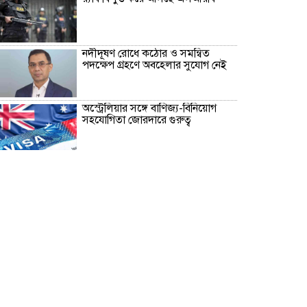
নদীদূষণ রোধে কঠোর ও সমন্বিত
পদক্ষেপ গ্রহণে অবহেলার সুযোগ নেই
অস্ট্রেলিয়ার সঙ্গে বাণিজ্য-বিনিয়োগ
সহযোগিতা জোরদারে গুরুত্ব
‘আমরা কাউকে অসম্মান করতে
আসিনি, জনগণের দাবি নিয়ে এসেছি’
No scope for negligence in
curbing river pollution: PM
১৬ আগস্ট উদ্বোধন, চার বছরে ফ্যামিলি
কার্ড পাবে ১ কোটি ৬০ লাখ পরিবার