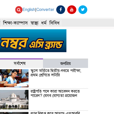
English
|
Converter
ি
শিক্ষা-ক্যাম্পাস
স্বাস্থ্য
ধর্ম
বিবিধ
সর্বশেষ
জনপ্রিয়
স্কুলে ভর্তিতে দ্বিতীয়-নবমে পরীক্ষা,
প্রথম শ্রেণিতে লটারি
রাষ্ট্রপতি পদে কারা আবেদন করতে
পারেন? যেসব যোগ্যতা প্রয়োজন
র‍্যাব বিলুপ্ত করে আসছে এসআরবি