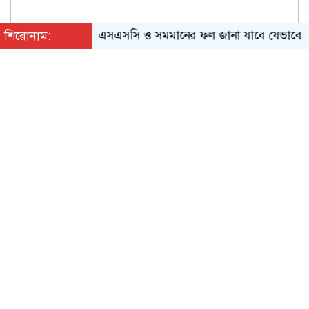
শিরোনাম:
এসএসসি ও সমমানের ফল জানা যাবে যেভাবে
ওষুধ