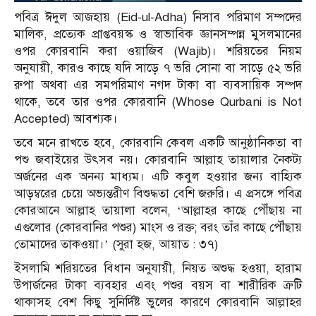
পবিত্র ঈদুল আজহায় (Eid-ul-Adha) নিসাব পরিমাণ সম্পদের
মালিক, প্রত্যেক প্রাপ্তবয়স্ক ও স্বাভাবিক জ্ঞানসম্পন্ন মুসলমানের
ওপর কোরবানি করা ওয়াজিব (Wajib)। শরিয়তের নিয়ম
অনুযায়ী, কারও কাছে যদি সাড়ে ৭ ভরি সোনা বা সাড়ে ৫২ ভরি
রুপা অথবা এর সমপরিমাণ নগদ টাকা বা ব্যবসায়িক সম্পদ
থাকে, তবে তার ওপর কোরবানি (Whose Qurbani is Not
Accepted) আবশ্যক।
তবে মনে রাখতে হবে, কোরবানি কেবল একটি আনুষ্ঠানিকতা বা
পশু জবাইয়ের উৎসব নয়। কোরবানি আল্লাহ তায়ালার নৈকট্য
অর্জনের এক অনন্য মাধ্যম। এটি কবুল হওয়ার জন্য বাহ্যিক
আড়ম্বরের চেয়ে অভ্যন্তরীণ বিশুদ্ধতা বেশি জরুরি। এ প্রসঙ্গে পবিত্র
কোরআনে আল্লাহ তায়ালা বলেন, ‘আল্লাহর কাছে পৌঁছায় না
এগুলোর (কোরবানির পশুর) মাংস ও রক্ত; বরং তাঁর কাছে পৌঁছায়
তোমাদের তাকওয়া।’ (সুরা হজ, আয়াত : ৩৭)
ইসলামি শরিয়তের বিধান অনুযায়ী, নিয়ত অশুদ্ধ হওয়া, হারাম
উপার্জনের টাকা ব্যবহার এবং পশুর বয়স বা শারীরিক ত্রুটি
থাকাসহ বেশ কিছু সুনির্দিষ্ট ভুলের কারণে কোরবানি আল্লাহর