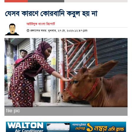
যেসব কারণে কোরবানি কবুল হয় না
আউটলুক বাংলা রিপোর্ট
প্রকাশের সময়: বুধবার, ২৭ মে, ২০২৬ ১২:৪৭ pm
file pic