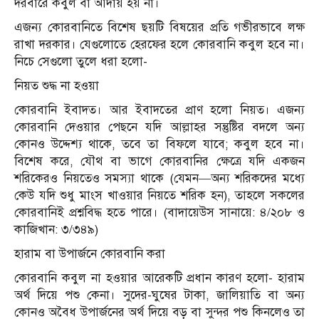
দরবারে কবুল বা আদায় হয় না।
এজন্য কোরবানিতে বিশেষ ছয়টি বিষয়ের প্রতি গভীরভাবে লক্ষ
রাখা দরকার। যেগুলোতে হেরফের হলে কোরবানি কবুল হবে না।
নিচে সেগুলো তুলে ধরা হলো-
নিয়ত শুদ্ধ না হওয়া
কোরবানি ইবাদত। আর ইবাদতের প্রাণ হলো নিয়ত। এজন্য
কোরবানি দেওয়ার পেছনে যদি আল্লাহর সন্তুষ্টির বদলে অন্য
কোনও উদ্দেশ্য থাকে, তবে তা বিফলে যাবে; কবুল হবে না।
বিশেষ করে, যৌথ বা ভাগে কোরবানির ক্ষেত্রে যদি একজন
শরিকেরও নিয়তেও সমস্যা থাকে (যেমন—অন্য শরিকদের মধ্যে
কেউ যদি শুধু মাংস খাওয়ার নিয়তে শরিক হন), তাহলে সকলের
কোরবানিই প্রশ্নবিদ্ধ হতে পারে। (বাদায়েউস সানায়ে: ৪/২০৮ ও
কাজিখান: ৩/৩৪৯)
হারাম বা উপার্জনে কোরবানি করা
কোরবানি কবুল না হওয়ার আরেকটি প্রধান কারণ হলো- হারাম
অর্থ দিয়ে পশু কেনা। সুদের-ঘুষের টাকা, জালিয়াতি বা অন্য
কোনও অবৈধ উপার্জনের অর্থ দিয়ে বড় বা সুন্দর পশু কিনলেও তা