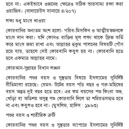
হবে না। একইভাবে ওজনের ক্ষেত্রেও সঠিক ভারসাম্য রক্ষা করা
ওয়াজিব। (বাদায়েউস সানায়ে ৪/২০৭)
লক্ষ্য শুধু মাংস খাওয়া
কোরবানির অন্যতম অংশ হলো- গরিব-মিসকিন ও আত্মীয়স্বজনকে
মাংস দান করা। যদি কোনও ব্যক্তির মূল লক্ষ্য থাকে ফ্রিজ ভর্তি
করে মাংস জমা রাখা এবং আল্লাহর হুকুম পালনের বিষয়টি গৌণ
হয়ে যায়, তাহলে সেই কোরবানি কবুল হয় না। কোরবানি হতে
হবে একমাত্র আল্লাহর নামে।
কোরআন-সুন্নাহর বিধান লঙ্ঘন
কোরবানির পশুর বয়স ও সুস্থতার বিষয়ে ইসলামের সুনির্দিষ্ট
নীতিমালা রয়েছে। যেমন- উটের বয়স পাঁচ বছর ও গরু-মহিষের
বয়স অন্তত দুই বছর হতে হবে। এর কম বয়সের পশু কিংবা অন্ধ,
খোঁড়া বা অতিশয় অসুস্থ পশু কোরবানি দিলে তা শরিয়তসম্মত হবে
না এবং কবুলও হবে না। (মুসলিম, হাদিস : ১৯৬৩)
পশুর বয়স ও শারীরিক ত্রুটি
কোরবানির পশুর বয়স ও সুস্থতার ব্যাপারে ইসলামের সুনির্দিষ্ট