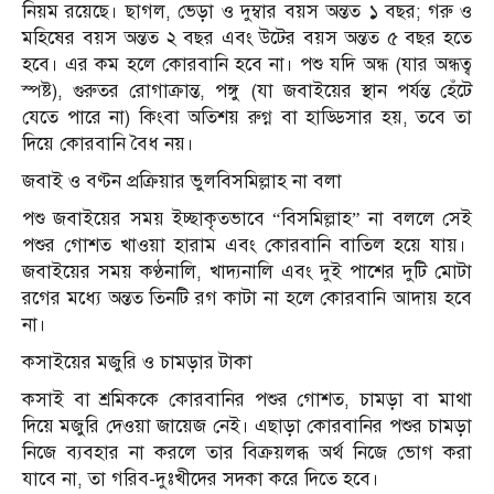
নিয়ম রয়েছে। ছাগল, ভেড়া ও দুম্বার বয়স অন্তত ১ বছর; গরু ও
মহিষের বয়স অন্তত ২ বছর এবং উটের বয়স অন্তত ৫ বছর হতে
হবে। এর কম হলে কোরবানি হবে না। পশু যদি অন্ধ (যার অন্ধত্ব
স্পষ্ট), গুরুতর রোগাক্রান্ত, পঙ্গু (যা জবাইয়ের স্থান পর্যন্ত হেঁটে
যেতে পারে না) কিংবা অতিশয় রুগ্ন বা হাড্ডিসার হয়, তবে তা
দিয়ে কোরবানি বৈধ নয়।
জবাই ও বণ্টন প্রক্রিয়ার ভুলবিসমিল্লাহ না বলা
পশু জবাইয়ের সময় ইচ্ছাকৃতভাবে “বিসমিল্লাহ” না বললে সেই
পশুর গোশত খাওয়া হারাম এবং কোরবানি বাতিল হয়ে যায়।
জবাইয়ের সময় কণ্ঠনালি, খাদ্যনালি এবং দুই পাশের দুটি মোটা
রগের মধ্যে অন্তত তিনটি রগ কাটা না হলে কোরবানি আদায় হবে
না।
কসাইয়ের মজুরি ও চামড়ার টাকা
কসাই বা শ্রমিককে কোরবানির পশুর গোশত, চামড়া বা মাথা
দিয়ে মজুরি দেওয়া জায়েজ নেই। এছাড়া কোরবানির পশুর চামড়া
নিজে ব্যবহার না করলে তার বিক্রয়লব্ধ অর্থ নিজে ভোগ করা
যাবে না, তা গরিব-দুঃখীদের সদকা করে দিতে হবে।