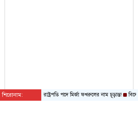
শিরোনাম:
রাষ্ট্রপতি পদে মির্জা ফখরুলের নাম চূড়ান্ত!
বিদেশে বাং