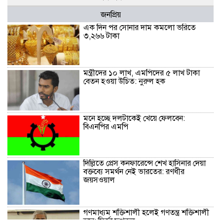
জনপ্রিয়
এক দিন পর সোনার দাম কমলো ভরিতে
৩,২৬৬ টাকা
মন্ত্রীদের ১০ লাখ, এমপিদের ৫ লাখ টাকা
বেতন হওয়া উচিত: নুরুল হক
মনে হচ্ছে দলটাকেই খেয়ে ফেলবেন:
বিএনপির এমপি
দিল্লিতে প্রেস কনফারেন্সে শেখ হাসিনার দেয়া
বক্তব্যে সমর্থন নেই ভারতের: রণধীর
জয়সওয়াল
গণমাধ্যম শক্তিশালী হলেই গণতন্ত্র শক্তিশালী
হবে: মির্জা ফখরুল