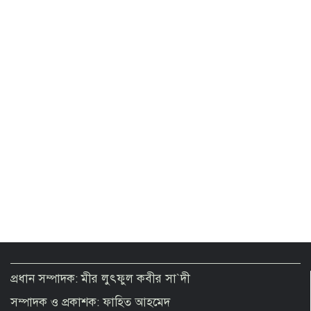
হতে প্রস্তুত সাকিব
Korean official see strong prospect
of upgrading Bangladesh’s RMG
industry
প্রধান সম্পাদক: মীর লুৎফুল কবীর সা`দী
সম্পাদক ও প্রকাশক: ফাহিত আহমেদ