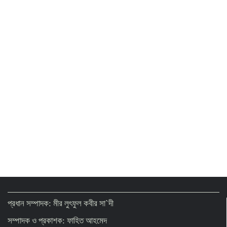
প্রস্তাবিত জ্বালানি তেল নীতিমালায় কাউকে বিশেষ
সুবিধা দেয়ার সুযোগ নেই
Fascism beneficiaries not sitting idle,
actively working to destabilise energy
sector: PM
Govt plans to establish 400-acre
industrial park in Bogura: Muktadir
Riyadh Air launches daily Dhaka-
Riyadh flights
প্রধান সম্পাদক: মীর লুৎফুল কবীর সা`দী
সম্পাদক ও প্রকাশক: ফাহিত আহমেদ
Biman sends engineers to Rome to repair