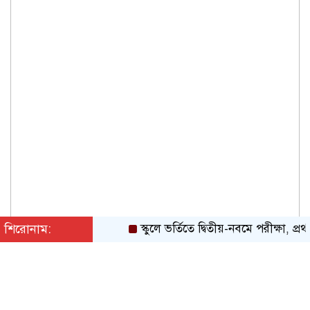
শিরোনাম:
স্কুলে ভর্তিতে দ্বিতীয়-নবমে পরীক্ষা, প্রথম 
শুক্রবার, ০৭ অগাস্ট ২০২৬, ০৮:৩৪ পূর্বাহ্ন
English
|
Converter