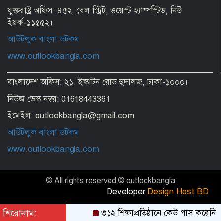
যুক্তরাষ্ট্র অফিস: ৪৫২, বেল স্ট্রিট, ওয়েস্ট হ্যাম্পস্টিড, নিউ
ইয়র্ক-১১৫৫২।
আউটলুক বাংলা ডটকম
www.outlookbangla.com
বাংলাদেশ অফিস: ২১, ইস্কাটন রোড হুদালজ, ঢাকা-১০০০।
নিউজ ডেস্ক নম্বর: 01618443361
ইমেইল: outlookbangla@gmail.com
আউটলুক বাংলা ডটকম
www.outlookbangla.com
© All rights reserved © outlookbangla
Developer
Design Host BD
শিরোনাম:
৩১২ শিক্ষাপ্রতিষ্ঠানে কেউ পাস করেনি