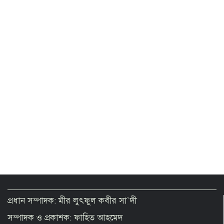
জুলাইয়ে হামলার সংবাদ প্রচার করা টিভি
বন্ধে আরাফাতকে নির্দেশ দেন কাদের
প্রধান সম্পাদক: মীর লুৎফুল কবীর সা`দী
সম্পাদক ও প্রকাশক: ফাহিত আহমেদ