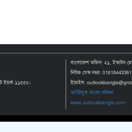
বাংলাদেশ অফিস: ২১, ইস্কাটন 
নিউজ ডেস্ক নম্বর: 01618443361
 নিউ ইয়র্ক-১১৫৫২।
ইমেইল: outlookbangla@gma
আউটলুক বাংলা ডটকম
www.outlookbangla.com