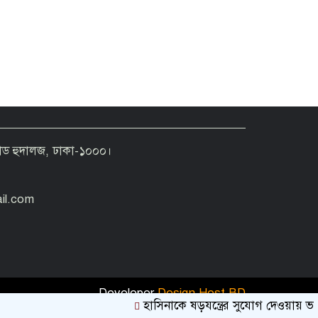
রোড হুদালজ, ঢাকা-১০০০।
il.com
Developer
Design Host BD
হাসিনাকে ষড়যন্ত্রের সুযোগ দেওয়ায় ভারত