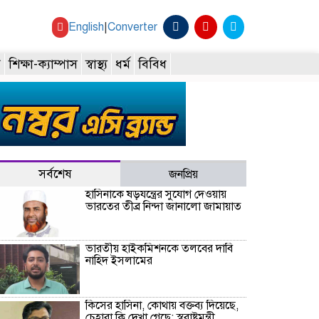
English
|
Converter
ি
শিক্ষা-ক্যাম্পাস
স্বাস্থ্য
ধর্ম
বিবিধ
সর্বশেষ
জনপ্রিয়
হাসিনাকে ষড়যন্ত্রের সুযোগ দেওয়ায়
ভারতের তীব্র নিন্দা জানালো জামায়াত
ভারতীয় হাইকমিশনকে তলবের দাবি
নাহিদ ইসলামের
কিসের হাসিনা, কোথায় বক্তব্য দিয়েছে,
চেহারা কি দেখা গেছে: স্বরাষ্ট্রমন্ত্রী