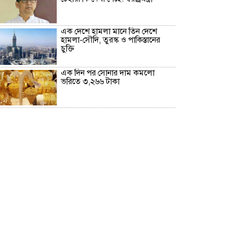
এক দেশে হামলা মানে তিন দেশে
হামলা-সৌদি, তুরস্ক ও পাকিস্তানের
চুক্তি
এক দিন পর সোনার দাম কমলো
ভরিতে ৩,২৬৬ টাকা
মন্ত্রীদের ১০ লাখ, এমপিদের ৫ লাখ
টাকা বেতন হওয়া উচিত: নুরুল হক
মনে হচ্ছে দলটাকেই খেয়ে ফেলবেন:
বিএনপির এমপি
দিল্লিতে প্রেস কনফারেন্সে শেখ হাসিনার
দেয়া বক্তব্যে সমর্থন নেই ভারতের:
রণধীর জয়সওয়াল