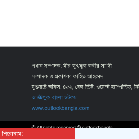
প্রধান সম্পাদক: মীর লুৎফুল কবীর সা`দী
সম্পাদক ও প্রকাশক: ফাহিত আহমেদ
যুক্তরাষ্ট্র অফিস: ৪৫২, বেল স্ট্রিট, ওয়েস্ট হ্যাম্পস্টিড,
আউটলুক বাংলা ডটকম
www.outlookbangla.com
© All rights reserved © outlookbangla
শিরোনাম: