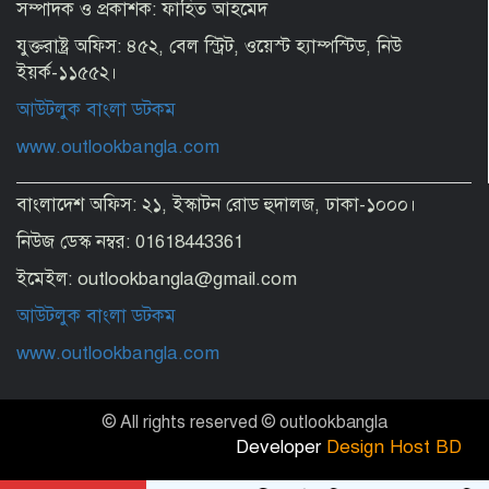
সম্পাদক ও প্রকাশক: ফাহিত আহমেদ
Korean official see strong prospect
of upgrading Bangladesh’s RMG
যুক্তরাষ্ট্র অফিস: ৪৫২, বেল স্ট্রিট, ওয়েস্ট হ্যাম্পস্টিড, নিউ
industry
ইয়র্ক-১১৫৫২।
আউটলুক বাংলা ডটকম
Politics is a place for healthy cultural
practice: Jamaat Ameer
www.outlookbangla.com
বাংলাদেশ অফিস: ২১, ইস্কাটন রোড হুদালজ, ঢাকা-১০০০।
No alternative to independent media
for sustainable democracy: Fakhrul
নিউজ ডেস্ক নম্বর: 01618443361
ইমেইল: outlookbangla@gmail.com
Dengue must taken as a national
আউটলুক বাংলা ডটকম
public health issue: Dr Mustaq
www.outlookbangla.com
Top drug traffickers’ list to be
© All rights reserved © outlookbangla
prepared impartially: Home Minister
Developer
Design Host BD