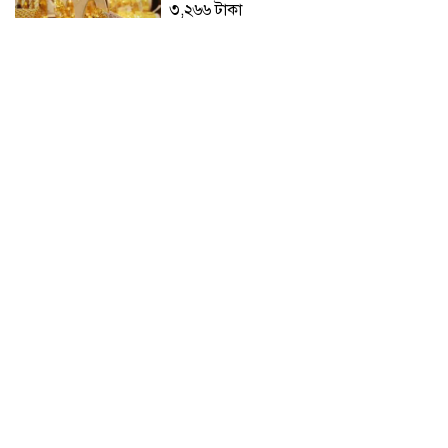
৩,২৬৬ টাকা
মন্ত্রীদের ১০ লাখ, এমপিদের ৫ লাখ টাকা
বেতন হওয়া উচিত: নুরুল হক
মনে হচ্ছে দলটাকেই খেয়ে ফেলবেন:
বিএনপির এমপি
দিল্লিতে প্রেস কনফারেন্সে শেখ হাসিনার দেয়া
বক্তব্যে সমর্থন নেই ভারতের: রণধীর
জয়সওয়াল
গণমাধ্যম শক্তিশালী হলেই গণতন্ত্র শক্তিশালী
হবে: মির্জা ফখরুল