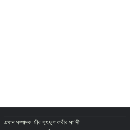
দেশের গণমাধ্যম এখনও পুরোপুরি স্বাধীন নয়:
বিরোধীদলীয় নেতা
ঝুলে আছে এনআইডি সংশোধনের দেড় লাখ
আবেদন
সিলেটে দুই বাসের সংঘর্ষে মৃতের সংখ্যা বেড়ে
৯
পোশাক শিল্পে মূল্য সংযোজন বাড়াতে
বাংলাদেশে বড় সম্ভাবনা দেখছে দক্ষিণ
কোরিয়া
নিরাপত্তা পেলে দেশে ফিরে বিচারের মুখোমুখি
হতে প্রস্তুত সাকিব
প্রধান সম্পাদক: মীর লুৎফুল কবীর সা`দী