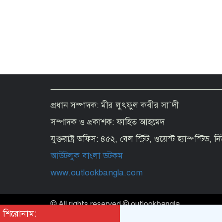
প্রধান সম্পাদক: মীর লুৎফুল কবীর সা`দী
সম্পাদক ও প্রকাশক: ফাহিত আহমেদ
যুক্তরাষ্ট্র অফিস: ৪৫২, বেল স্ট্রিট, ওয়েস্ট হ্যাম্পস্টিড,
আউটলুক বাংলা ডটকম
www.outlookbangla.com
© All rights reserved © outlookbangla
শিরোনাম: