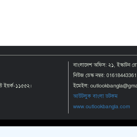
বাংলাদেশ অফিস: ২১, ইস্কাটন 
নিউজ ডেস্ক নম্বর: 01618443361
 নিউ ইয়র্ক-১১৫৫২।
ইমেইল: outlookbangla@gma
আউটলুক বাংলা ডটকম
www.outlookbangla.com