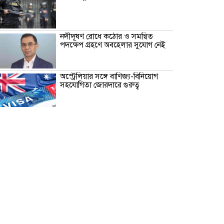
নদীদূষণ রোধে কঠোর ও সমন্বিত
পদক্ষেপ গ্রহণে অবহেলার সুযোগ নেই
অস্ট্রেলিয়ার সঙ্গে বাণিজ্য-বিনিয়োগ
সহযোগিতা জোরদারে গুরুত্ব
‘আমরা কাউকে অসম্মান করতে
আসিনি, জনগণের দাবি নিয়ে এসেছি’
No scope for negligence in
curbing river pollution: PM
১৬ আগস্ট উদ্বোধন, চার বছরে ফ্যামিলি
কার্ড পাবে ১ কোটি ৬০ লাখ পরিবার