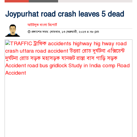
Joypurhat road crash leaves 5 dead
আউটলুক বাংলা রিপোর্ট
প্রকাশের সময়: সোমবার, ১৩ ফেব্রুয়ারী, ২০২৩ ৪:৩৮ pm