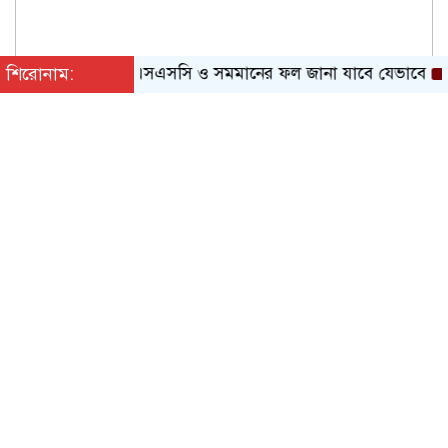
শিরোনাম:
এসএসসি ও সমমানের ফল জানা যাবে যেভাবে
ওষুধ 