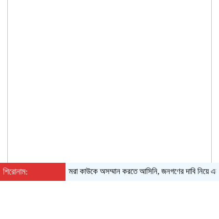
শিরোনাম:
‘আমরা কাউকে অসম্মান করতে আসিনি, জনগণের দাবি নিয়ে এসেছি’
বৃহস্পতিবার, ০৬ অগাস্ট ২০২৬, ০৫:৪১ অপরাহ্ন
English
|
Converter