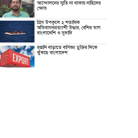
আন্দোলনের স্মৃতি না থাকায় নাহিদের
ক্ষোভ
গ্রিস উপকূলে ২ শতাধিক
অভিবাসনপ্রত্যাশী উদ্ধার, বেশির ভাগ
বাংলাদেশি ও সুদানি
রপ্তানি বাড়াতে বাণিজ্য চুক্তির দিকে
ঝুঁকছে বাংলাদেশ
হাসিনাকে ষড়যন্ত্রের সুযোগ দেওয়ায়
ভারতের তীব্র নিন্দা জানালো জামায়াত
ভারতীয় হাইকমিশনকে তলবের দাবি
নাহিদ ইসলামের
কিসের হাসিনা, কোথায় বক্তব্য দিয়েছে,
চেহারা কি দেখা গেছে: স্বরাষ্ট্রমন্ত্রী