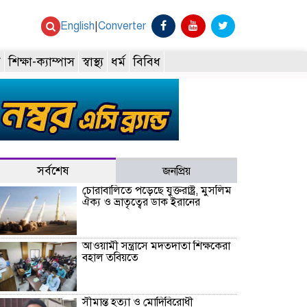
English
|
Converter
ি
শিক্ষা-ক্যাম্পাস
স্বাস্থ্য
ধর্ম
বিবিধ
সর্বশেষ
জনপ্রিয়
চোরাবালিতে পড়েছে যুক্তরাষ্ট্র, মুসলিম
ঐক্য ও ভ্রাতৃত্বের ডাক ইরানের
আওয়ামী সন্ত্রাসে মদতদাতা শিক্ষকেরা
বহাল তবিয়তে
সীমান্ত হত্যা ও মোদিবিরোধী