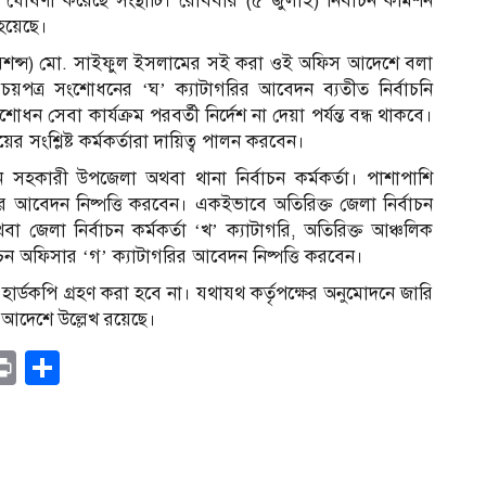
 বন্ধ ঘোষণা করেছে সংস্থাটি। রোববার (৫ জুলাই) নির্বাচন কমিশন
হয়েছে।
রেশন্স) মো. সাইফুল ইসলামের সই করা ওই অফিস আদেশে বলা
রিচয়পত্র সংশোধনের ‘ঘ’ ক্যাটাগরির আবেদন ব্যতীত নির্বাচনি
ন সেবা কার্যক্রম পরবর্তী নির্দেশ না দেয়া পর্যন্ত বন্ধ থাকবে।
র সংশ্লিষ্ট কর্মকর্তারা দায়িত্ব পালন করবেন।
েন সহকারী উপজেলা অথবা থানা নির্বাচন কর্মকর্তা। পাশাপাশি
রির আবেদন নিষ্পত্তি করবেন। একইভাবে অতিরিক্ত জেলা নির্বাচন
থবা জেলা নির্বাচন কর্মকর্তা ‘খ’ ক্যাটাগরি, অতিরিক্ত আঞ্চলিক
্বাচন অফিসার ‘গ’ ক্যাটাগরির আবেদন নিষ্পত্তি করবেন।
ার্ডকপি গ্রহণ করা হবে না। যথাযথ কর্তৃপক্ষের অনুমোদনে জারি
 আদেশে উল্লেখ রয়েছে।
r
il
opy
Print
Share
ink