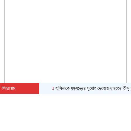
শিরোনাম:
হাসিনাকে ষড়যন্ত্রের সুযোগ দেওয়ায় ভারতের তীব্র নিন
শনিবার, ০৮ অগাস্ট ২০২৬, ১২:০৪ অপরাহ্ন
English
|
Converter