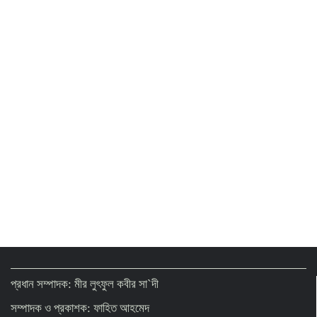
প্রধান সম্পাদক: মীর লুৎফুল কবীর সা`দী
সম্পাদক ও প্রকাশক: ফাহিত আহমেদ