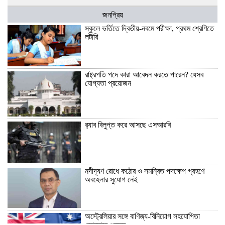
জনপ্রিয়
স্কুলে ভর্তিতে দ্বিতীয়-নবমে পরীক্ষা, প্রথম শ্রেণিতে
লটারি
রাষ্ট্রপতি পদে কারা আবেদন করতে পারেন? যেসব
যোগ্যতা প্রয়োজন
র‍্যাব বিলুপ্ত করে আসছে এসআরবি
নদীদূষণ রোধে কঠোর ও সমন্বিত পদক্ষেপ গ্রহণে
অবহেলার সুযোগ নেই
অস্ট্রেলিয়ার সঙ্গে বাণিজ্য-বিনিয়োগ সহযোগিতা
জোরদারে গুরুত্ব