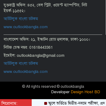
যুক্তরাষ্ট্র অফিস: ৪৫২, বেল স্ট্রিট, ওয়েস্ট হ্যাম্পস্টিড, নিউ
ইয়র্ক-১১৫৫২।
আউটলুক বাংলা ডটকম
www.outlookbangla.com
বাংলাদেশ অফিস: ২১, ইস্কাটন রোড হুদালজ, ঢাকা-১০০০।
নিউজ ডেস্ক নম্বর: 01618443361
ইমেইল: outlookbangla@gmail.com
আউটলুক বাংলা ডটকম
www.outlookbangla.com
© All rights reserved © outlookbangla
Developer
Design Host BD
শিরোনাম:
স্কুলে ভর্তিতে দ্বিতীয়-নবমে পরীক্ষা, প্রথ