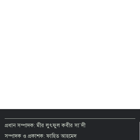
রাষ্ট্রপতি পদে কারা আবেদন করতে পারেন?
যেসব যোগ্যতা প্রয়োজন
প্রধান সম্পাদক: মীর লুৎফুল কবীর সা`দী
সম্পাদক ও প্রকাশক: ফাহিত আহমেদ