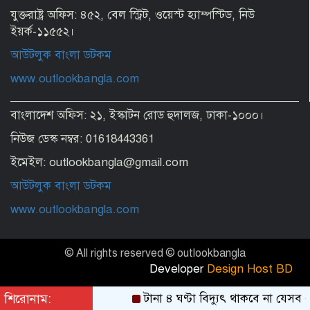
বাঁধনহীন বিজয় উল্লাস
যুক্তরাষ্ট্র অফিস: ৪৫২, বেল স্ট্রিট, ওয়েস্ট হ্যাম্পস্টিড, নিউ
ইয়র্ক-১১৫৫২।
আউটলুক বাংলা ডটকম
Ensuring dignity of July martyrs’
families and fighters is govt’s sacred
www.outlookbangla.com
responsibility: Acting President
বাংলাদেশ অফিস: ২১, ইস্কাটন রোড হুদালজ, ঢাকা-১০০০।
নিউজ ডেস্ক নম্বর: 01618443361
ইমেইল: outlookbangla@gmail.com
আউটলুক বাংলা ডটকম
www.outlookbangla.com
© All rights reserved © outlookbangla
Developer
Design Host BD
শিরোনাম:
টানা ৪ ঘণ্টা বিদ্যুৎ থাকবে না যেসব 