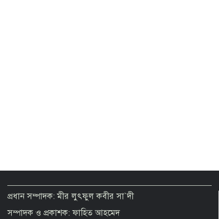
তেলের দাম
পানি নেই প্রত্যাশার অর্ধেকও
ইতিহাসের নিকৃষ্টতম ও ঘৃণ্য ফ্যাসিস্ট হাসিনা:
রিজভী
গাজীপুরের ২০ শতাংশ শিল্প কারখানায় ৪
দিন ছুটি ঘোষণা
‘জুলাই কার’, এই বিতর্ক করলে জুলাই কারও
থাকবে না: স্বরাষ্ট্রমন্ত্রী
প্রধান সম্পাদক: মীর লুৎফুল কবীর সা`দী
সম্পাদক ও প্রকাশক: ফাহিত আহমেদ
শেখ হাসিনার পতনের দিন ছিল রংপুরে