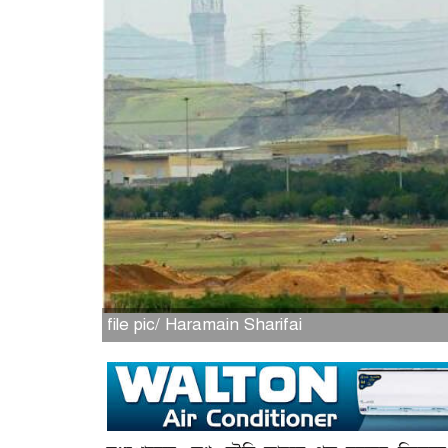
file pic/ Haramain Sharifai