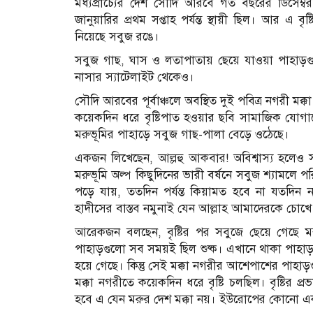
মধ্যপ্রাচ্যের দেশ সৌদি আরবে গত বছরের ডিসেম্ব
জানুয়ারির প্রথম সপ্তাহ পর্যন্ত স্থায়ী ছিল। আর এ বৃ
নিয়েছে সবুজ রঙে।
সবুজ গাছ, ঘাস ও লতাপাতায় ছেয়ে যাওয়া পাহাড়গুলোর দ
নাসার স্যাটেলাইট থেকেও।
সৌদি আরবের পূর্বাঞ্চলে অবস্থিত দুই পবিত্র নগরী মক
কয়েকদিন ধরে বৃষ্টিপাত হওয়ার ছবি সামাজিক যোগাযো
মরুভূমির পাহাড়ে সবুজ গাছ-পালা বেড়ে ওঠেছে।
একজন লিখেছেন, আল্লহু আকবার! অবিশ্বাস্য হলেও সত
মরুভূমি অল্প কিছুদিনের ভারী বর্ষনে সবুজ শ্যামলে প
পড়ে যায়, ততদিন পর্যন্ত কিয়ামত হবে না যতদিন না
হাদীসের বাস্তব নমুনাই যেন আল্লাহ আমাদেরকে চোখে 
আরেকজন বলছেন, বৃষ্টির পর সবুজে ছেয়ে গেছে ম
পাহাড়গুলো সব সময়ই ছিল শুষ্ক। এখানে থাকা পাহা
হয়ে গেছে। কিন্তু সেই মক্কা নগরীর আশেপাশের পাহ
মক্কা নগরীতে কয়েকদিন ধরে বৃষ্টি চলছিল। বৃষ্টির 
হবে এ যেন মরুর দেশ মক্কা নয়। ইউরোপের কোনো এ