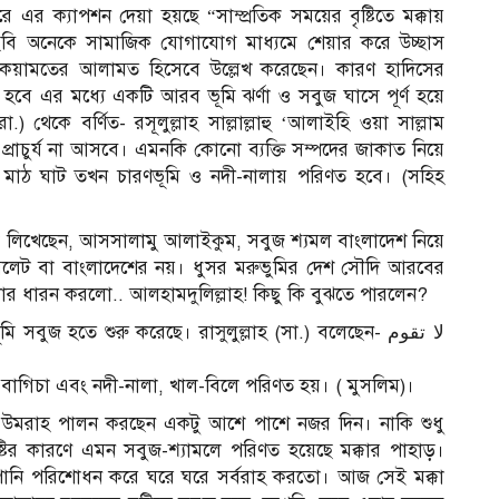
র ক্যাপশন দেয়া হয়ছে “সাম্প্রতিক সময়ের বৃষ্টিতে মক্কায়
 ছবি অনেকে সামাজিক যোগাযোগ মাধ্যমে শেয়ার করে উচ্ছাস
েয়ামতের আলামত হিসেবে উল্লেখ করেছেন। কারণ হাদিসের
 এর মধ্যে একটি আরব ভূমি ঝর্ণা ও সবুজ ঘাসে পূর্ণ হয়ে
েকে বর্ণিত- রসূলুল্লাহ সাল্লাল্লাহু ‘আলাইহি ওয়া সাল্লাম
র প্রাচুর্য না আসবে। এমনকি কোনো ব্যক্তি সম্পদের জাকাত নিয়ে
 মাঠ ঘাট তখন চারণভূমি ও নদী-নালায় পরিণত হবে। (সহিহ
কে লিখেছেন, আসসালামু আলাইকুম, সবুজ শ্যমল বাংলাদেশ নিয়ে
, সিলেট বা বাংলাদেশের নয়। ধুসর মরুভুমির দেশ সৌদি আরবের
ার ধারন করলো.. আলহামদুলিল্লাহ! কিছু কি বুঝতে পারলেন?
ি সবুজ হতে শুরু করেছে। রাসুলুল্লাহ (সা.) বলেছেন- لا تقوم
গ-বাগিচা এবং নদী-নালা, খাল-বিলে পরিণত হয়। ( মুসলিম)।
ন উমরাহ পালন করছেন একটু আশে পাশে নজর দিন। নাকি শুধু
ষ্টির কারণে এমন সবুজ-শ্যামলে পরিণত হয়েছে মক্কার পাহাড়।
ণ পানি পরিশোধন করে ঘরে ঘরে সর্বরাহ করতো। আজ সেই মক্কা