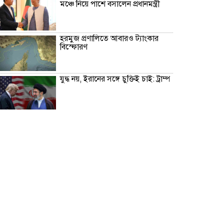
মঞ্চে নিয়ে পাশে বসালেন প্রধানমন্ত্রী
হরমুজ প্রণালিতে আবারও ট্যাংকার
বিস্ফোরণ
যুদ্ধ নয়, ইরানের সঙ্গে চুক্তিই চাই: ট্রাম্প
টার্মিনাল আংশিক চালু এখনই কাটছে
না সংকট
ক্রমেই অস্থিরতা বাড়ছে পুলিশ প্রশাসনে
ঢাকাসহ যেসব অঞ্চলে বজ্রবৃষ্টির আভাস