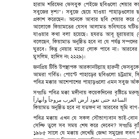
হারাম শরিফের ফেসবুক পেইজে ছবিগুলো শেয়ার করে এ
সবুজের দৃশ্য”। সবুজে ছেয়ে যাওয়া পাহাড়গুলোর
প্রকাশ করেছেন। অনেকে আবার ছবি শেয়ার করে ক
আলোকে কিয়ামতের যেসব আলামত ভবিষ্যতে ঘটিত হবে
যাওয়ার কথা বলা হয়েছে। হযরত আবূ হূরায়রাহ (রা.) থ
বলেছেন, কিয়ামাত অনুষ্ঠিত হবে না যে পর্যন্ত সম্পদে
ঘুরবে। কিন্তু নেয়ার মতো লোক পাবে না। আরবের
মুসলিম, হাদিস নং ২২২৯)।
জনপ্রিয় টিভি উপস্থাপক আরকানউল্লাহ হারুনী ফেসবু
আমরা গর্বিত। পোস্টে পাহাড়ের ছবিগুলো চট্রগ্রাম
পবিত্র মক্কার আশেপাশের পাহাড়গুলো এমন সবুজ আঁক
সম্প্রতি পবিত্র মক্কা মদীনায় কয়েকদিনের বৃষ্টিতে মরুভূম
الساعة حتى تعود أرض العرب مروجاً وأنهاراً
কিয়ামত অনুষ্ঠিত হবে না যতক্ষণ না আরবের ভূমি বা
পবিত্র মক্কায় এখন যে সকল সৌভাগ্যবান ভাই-বো
সেল্ফি তুলে সব সময় শেষ করে দেবেন? সম্প্রতি বৃ
১৯৮৫ সালে যে মক্কায় দেখেছি জেদ্দা সমুদ্রের লব