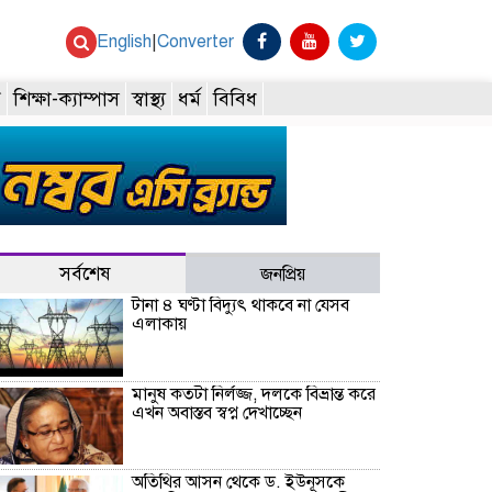
English
|
Converter
ি
শিক্ষা-ক্যাম্পাস
স্বাস্থ্য
ধর্ম
বিবিধ
সর্বশেষ
জনপ্রিয়
টানা ৪ ঘণ্টা বিদ্যুৎ থাকবে না যেসব
এলাকায়
মানুষ কতটা নির্লজ্জ, দলকে বিভ্রান্ত করে
এখন অবাস্তব স্বপ্ন দেখাচ্ছেন
অতিথির আসন থেকে ড. ইউনূসকে