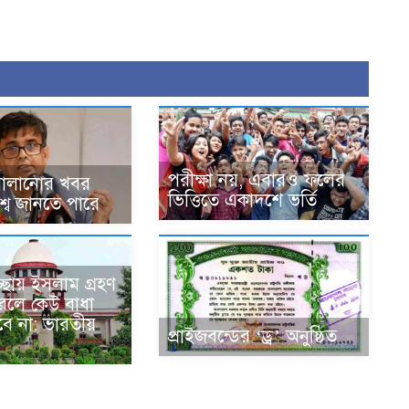
পরীক্ষা নয়, এবারও ফলের
পালানোর খবর
ভিত্তিতে একাদশে ভর্তি
শ্ব জানতে পারে
েচ্ছায় ইসলাম গ্রহণ
রলে কেউ বাধা
বে না: ভারতীয়
প্রাইজবন্ডের ‘ড্র’ অনুষ্ঠিত