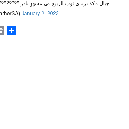
جبال مكة ترتدي ثوب الربيع في مشهدٍ ناد ????????
@ArabiaWeatherSA)
January 2, 2023
r
il
opy
Print
Share
ink