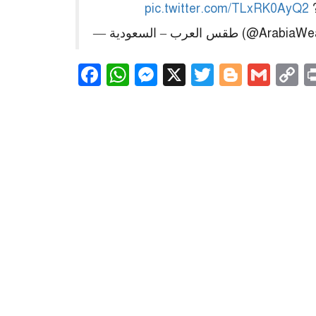
pic.twitter.com/TLxRK0AyQ2
ر
— طقس العرب – السعودية (
Facebook
WhatsApp
Messenger
X
Twitter
Blogge
Gma
C
L