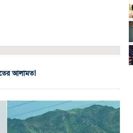
ামতের আলামত!