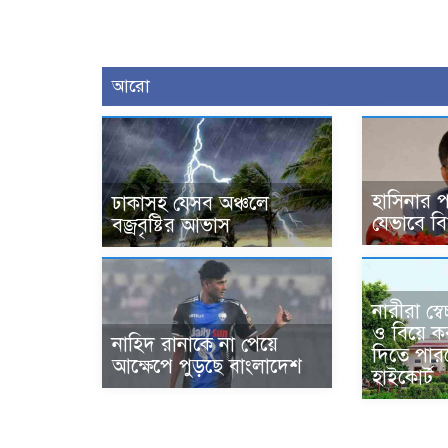
আরো
হাসিনার 
ঢাকাসহ যেসব অঞ্চলে
যেভাবে বি
বজ্রবৃষ্টির আভাস
নারীরা স্ব
ও বিয়ে ক
নাহিদ রানাকে না পেয়ে
দিতে পার
আক্ষেপে পুড়ছে বাংলাদেশ
হাইকোর্ট