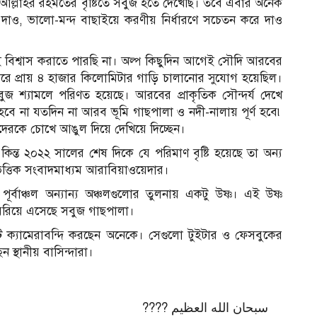
লো আল্লাহর রহমতের বৃষ্টিতে সবুজ হতে দেখেছি। তবে এবার অনেক
দাও, ভালো-মন্দ বাছাইয়ে করণীয় নির্ধারণে সচেতন করে দাও
বিশ্বাস করাতে পারছি না। অল্প কিছুদিন আগেই সৌদি আরবের
ক চিরে প্রায় ৪ হাজার কিলোমিটার গাড়ি চালানোর সুযোগ হয়েছিল।
ুজ শ্যামলে পরিণত হয়েছে। আরবের প্রাকৃতিক সৌন্দর্য দেখে
 হবে না যতদিন না আরব ভূমি গাছপালা ও নদী-নালায় পূর্ণ হবে৷
মাদেরকে চোখে আঙুল দিয়ে দেখিয়ে দিচ্ছেন।
িন্ত ২০২২ সালের শেষ দিকে যে পরিমাণ বৃষ্টি হয়েছে তা অন্য
ত্তিক সংবাদমাধ্যম আরাবিয়াওয়েদার।
বাঞ্চল অন্যান্য অঞ্চলগুলোর তুলনায় একটু উষ্ণ। এই উষ্ণ
বেরিয়ে এসেছে সবুজ গাছপালা।
ি ক্যামেরাবন্দি করছেন অনেকে। সেগুলো টুইটার ও ফেসবুকের
স্থানীয় বাসিন্দারা।
سبحان الله العظيم ????