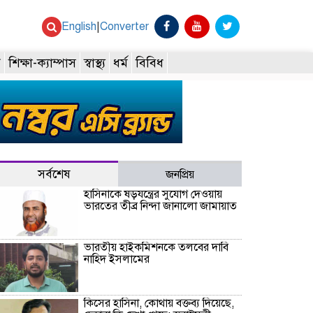
English
|
Converter
ি
শিক্ষা-ক্যাম্পাস
স্বাস্থ্য
ধর্ম
বিবিধ
সর্বশেষ
জনপ্রিয়
হাসিনাকে ষড়যন্ত্রের সুযোগ দেওয়ায়
ভারতের তীব্র নিন্দা জানালো জামায়াত
ভারতীয় হাইকমিশনকে তলবের দাবি
নাহিদ ইসলামের
কিসের হাসিনা, কোথায় বক্তব্য দিয়েছে,