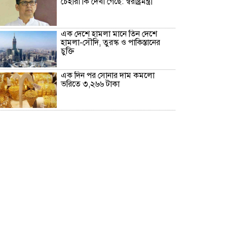
চেহারা কি দেখা গেছে: স্বরাষ্ট্রমন্ত্রী
এক দেশে হামলা মানে তিন দেশে
হামলা-সৌদি, তুরস্ক ও পাকিস্তানের
চুক্তি
এক দিন পর সোনার দাম কমলো
ভরিতে ৩,২৬৬ টাকা
মন্ত্রীদের ১০ লাখ, এমপিদের ৫ লাখ
টাকা বেতন হওয়া উচিত: নুরুল হক
মনে হচ্ছে দলটাকেই খেয়ে ফেলবেন:
বিএনপির এমপি
দিল্লিতে প্রেস কনফারেন্সে শেখ হাসিনার
দেয়া বক্তব্যে সমর্থন নেই ভারতের:
রণধীর জয়সওয়াল