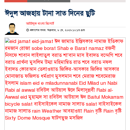
ঈদুল আজহায় টানা সাত দিনের ছুটি
আউটলুক বাংলা রিপোর্ট
প্রকাশের সময়: শুক্রবার, ৮ মে, ২০২৬ ১০:১৩ am