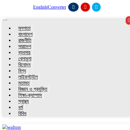
English
|
Converter
Toggle
navigation
মূলপাতা
বাংলাদেশ
রাজনীতি
সারাদেশ
ব্যবসায়
খেলাধুলা
বিনোদন
বিশ্ব
লাইফস্টাইল
মতামত
বিজ্ঞান ও প্রযুক্তি
শিক্ষা-ক্যাম্পাস
স্বাস্থ্য
ধর্ম
বিবিধ