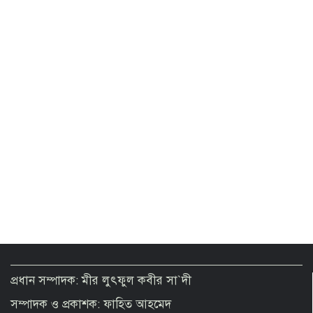
২ থেকে ৩ দিনের মধ্যে গ্যাস সরবরাহ
স্বাভাবিক হবে: জ্বালানিমন্ত্রী
Presidential Election on August 20
Govt moves to formalise gold sector
with revised policy to boost legal
trade
টানা ৪ ঘণ্টা বিদ্যুৎ থাকবে না যেসব এলাকায়
প্রধান সম্পাদক: মীর লুৎফুল কবীর সা`দী
সম্পাদক ও প্রকাশক: ফাহিত আহমেদ