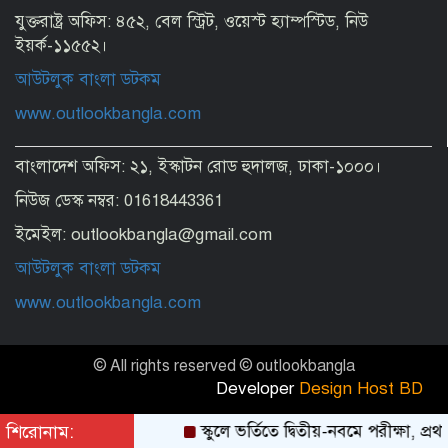
যুক্তরাষ্ট্র অফিস: ৪৫২, বেল স্ট্রিট, ওয়েস্ট হ্যাম্পস্টিড, নিউ
মানুষ কতটা নির্লজ্জ, দলকে বিভ্রান্ত করে এখন
অবাস্তব স্বপ্ন দেখাচ্ছেন
ইয়র্ক-১১৫৫২।
আউটলুক বাংলা ডটকম
www.outlookbangla.com
অতিথির আসন থেকে ড. ইউনূসকে মঞ্চে নিয়ে
পাশে বসালেন প্রধানমন্ত্রী
বাংলাদেশ অফিস: ২১, ইস্কাটন রোড হুদালজ, ঢাকা-১০০০।
নিউজ ডেস্ক নম্বর: 01618443361
যুদ্ধ নয়, ইরানের সঙ্গে চুক্তিই চাই: ট্রাম্প
ইমেইল: outlookbangla@gmail.com
আউটলুক বাংলা ডটকম
www.outlookbangla.com
টার্মিনাল আংশিক চালু এখনই কাটছে না
সংকট
© All rights reserved © outlookbangla
Developer
Design Host BD
ক্রমেই অস্থিরতা বাড়ছে পুলিশ প্রশাসনে
শিরোনাম:
স্কুলে ভর্তিতে দ্বিতীয়-নবমে পরীক্ষা, প্রথম