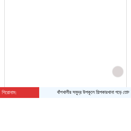
শিরোনাম:
বাঁশখালীর সমুদ্র উপকূলে শিল্পকারখানা গড়ে তোলা হবে
রবিবার, ০৯ অগাস্ট ২০২৬, ০৫:৩৯ অপরাহ্ন
English
|
Converter