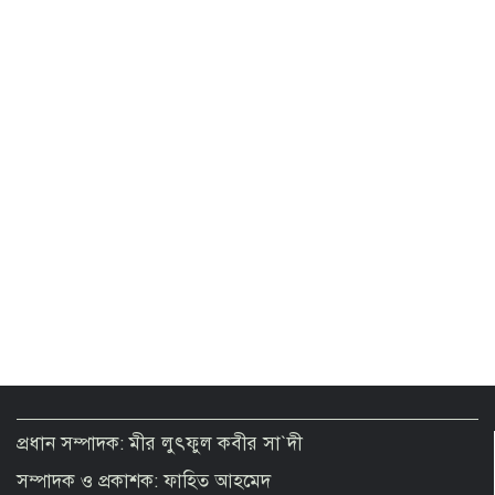
রাষ্ট্রপতি পদে কারা আবেদন করতে পারেন?
যেসব যোগ্যতা প্রয়োজন
প্রধান সম্পাদক: মীর লুৎফুল কবীর সা`দী
সম্পাদক ও প্রকাশক: ফাহিত আহমেদ