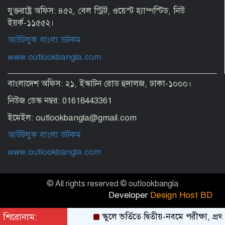
যুক্তরাষ্ট্র অফিস: ৪৫২, বেল স্ট্রিট, ওয়েস্ট হ্যাম্পস্টিড, নিউ
ইয়র্ক-১১৫৫২।
আউটলুক বাংলা ডটকম
www.outlookbangla.com
বাংলাদেশ অফিস: ২১, ইস্কাটন রোড হুদালজ, ঢাকা-১০০০।
নিউজ ডেস্ক নম্বর: 01618443361
ইমেইল: outlookbangla@gmail.com
আউটলুক বাংলা ডটকম
www.outlookbangla.com
© All rights reserved © outlookbangla
Developer
Design Host BD
শিরোনাম:
স্কুলে ভর্তিতে দ্বিতীয়-নবমে পরীক্ষা, প্রথ