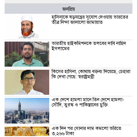
জনপ্রিয়
হাসিনাকে ষড়যন্ত্রের সুযোগ দেওয়ায় ভারতের
তীব্র নিন্দা জানালো জামায়াত
ভারতীয় হাইকমিশনকে তলবের দাবি নাহিদ
ইসলামের
কিসের হাসিনা, কোথায় বক্তব্য দিয়েছে, চেহারা
কি দেখা গেছে: স্বরাষ্ট্রমন্ত্রী
এক দেশে হামলা মানে তিন দেশে হামলা-
সৌদি, তুরস্ক ও পাকিস্তানের চুক্তি
এক দিন পর সোনার দাম কমলো ভরিতে
৩,২৬৬ টাকা