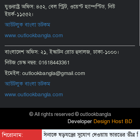
যুক্তরাষ্ট্র অফিস: ৪৫২, বেল স্ট্রিট, ওয়েস্ট হ্যাম্পস্টিড, নিউ
ইয়র্ক-১১৫৫২।
আউটলুক বাংলা ডটকম
www.outlookbangla.com
বাংলাদেশ অফিস: ২১, ইস্কাটন রোড হুদালজ, ঢাকা-১০০০।
নিউজ ডেস্ক নম্বর: 01618443361
দিল্লিতে প্রেস কনফারেন্সে শেখ হাসিনার দেয়া
বক্তব্যে সমর্থন নেই ভারতের: রণধীর
ইমেইল: outlookbangla@gmail.com
জয়সওয়াল
আউটলুক বাংলা ডটকম
www.outlookbangla.com
© All rights reserved © outlookbangla
Developer
Design Host BD
শিরোনাম:
হাসিনাকে ষড়যন্ত্রের সুযোগ দেওয়ায় ভারতের তীব্র ন