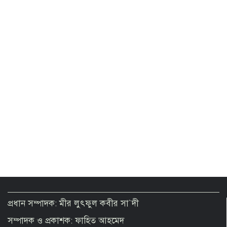
প্রধান সম্পাদক: মীর লুৎফুল কবীর সা`দী
সম্পাদক ও প্রকাশক: ফাহিত আহমেদ