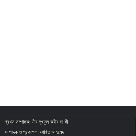
রাষ্ট্রপতি পদে কারা আবেদন করতে পারেন? যেসব
যোগ্যতা প্রয়োজন
প্রধান সম্পাদক: মীর লুৎফুল কবীর সা`দী
সম্পাদক ও প্রকাশক: ফাহিত আহমেদ