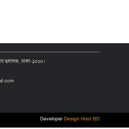
রোড হুদালজ, ঢাকা-১০০০।
জনগণের অধিকার নিশ্চিত না হওয়া
পর্যন্ত জুলাই শেষ হবে না: জামায়াত
আমীর
il.com
Developer
Design Host BD