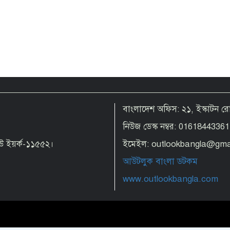
বাংলাদেশ অফিস: ২১, ইস্কাটন 
নিউজ ডেস্ক নম্বর: 01618443361
 নিউ ইয়র্ক-১১৫৫২।
ইমেইল: outlookbangla@gma
আউটলুক বাংলা ডটকম
www.outlookbangla.com