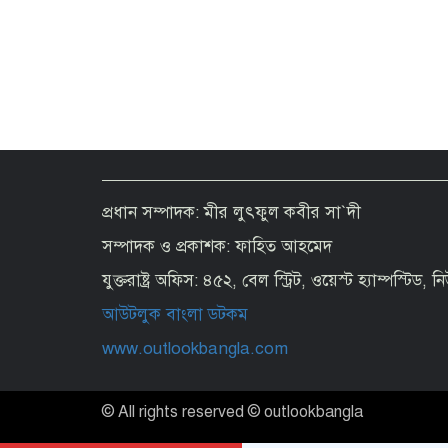
প্রধান সম্পাদক: মীর লুৎফুল কবীর সা`দী
সম্পাদক ও প্রকাশক: ফাহিত আহমেদ
যুক্তরাষ্ট্র অফিস: ৪৫২, বেল স্ট্রিট, ওয়েস্ট হ্যাম্পস্টিড,
আউটলুক বাংলা ডটকম
www.outlookbangla.com
© All rights reserved © outlookbangla