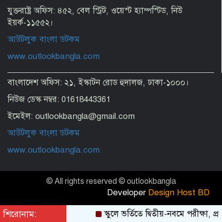
যুক্তরাষ্ট্র অফিস: ৪৫২, বেল স্ট্রিট, ওয়েস্ট হ্যাম্পস্টিড, নিউ
ইয়র্ক-১১৫৫২।
আউটলুক বাংলা ডটকম
www.outlookbangla.com
বাংলাদেশ অফিস: ২১, ইস্কাটন রোড হুদালজ, ঢাকা-১০০০।
নিউজ ডেস্ক নম্বর: 01618443361
ইমেইল: outlookbangla@gmail.com
আউটলুক বাংলা ডটকম
www.outlookbangla.com
© All rights reserved © outlookbangla
Developer
Design Host BD
শিরোনাম:
স্কুলে ভর্তিতে দ্বিতীয়-নবমে পরীক্ষা, প্র