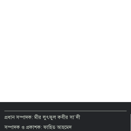
রাষ্ট্রপতি পদে কারা আবেদন করতে পারেন?
যেসব যোগ্যতা প্রয়োজন
প্রধান সম্পাদক: মীর লুৎফুল কবীর সা`দী
সম্পাদক ও প্রকাশক: ফাহিত আহমেদ