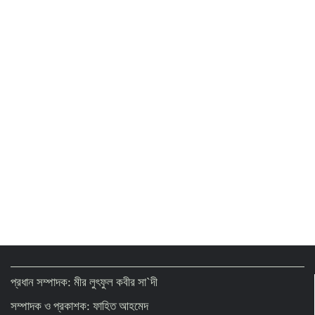
প্রধান সম্পাদক: মীর লুৎফুল কবীর সা`দী
সম্পাদক ও প্রকাশক: ফাহিত আহমেদ