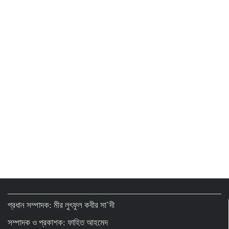
প্রধান সম্পাদক: মীর লুৎফুল কবীর সা`দী
সম্পাদক ও প্রকাশক: ফাহিত আহমেদ