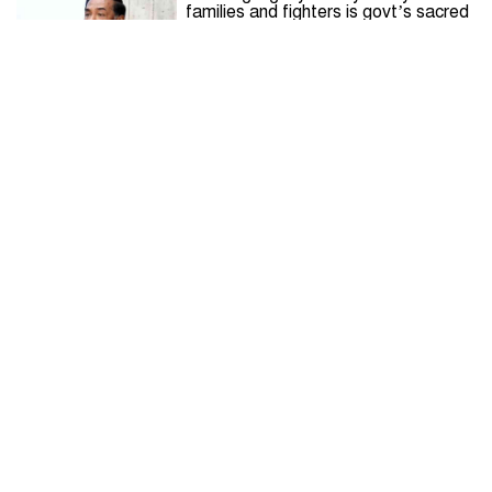
families and fighters is govt’s sacred
responsibility: Acting President
Justice for anti-fascist movement
killings to be transparent, impartial:
PM
Path of new Bangladesh to begin
from July Memorial Museum: Prof
Yunus
July Mass Uprising Day being
observed
August 5: Unbridled victory jubilation
grips Rangpur after Hasina’s fall