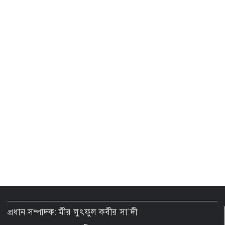
‘আরেকটি বিপ্লব আসন্ন’, দেশবাসীকে প্রস্তুত
থাকার আহ্বান জামায়াত আমিরের
ছাত্রদলকে সামাল না দিলে সরকারের পরিণতি
আ. লীগের চেয়েও ভয়াবহ হবে: ছাত্রশিবির
জুলাই শহিদদের ডকুমেন্টারি ঘিরে রাষ্ট্রপতির
সামনেই হট্টগোল
যে ডকুমেন্টারিতে শহিদ আবু সাঈদের ছবি
নেই, সেটি কোনো ডকুমেন্টারি না
বৃষ্টি-উজানের ঢলে তিস্তার পানি বিপৎসীমার
ওপরে
প্রধান সম্পাদক: মীর লুৎফুল কবীর সা`দী