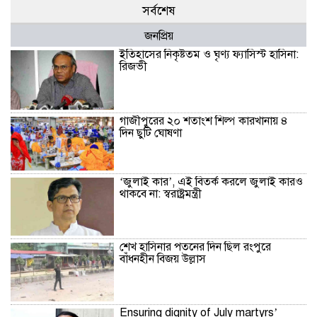
সর্বশেষ
জনপ্রিয়
ইতিহাসের নিকৃষ্টতম ও ঘৃণ্য ফ্যাসিস্ট হাসিনা:
রিজভী
গাজীপুরের ২০ শতাংশ শিল্প কারখানায় ৪
দিন ছুটি ঘোষণা
‘জুলাই কার’, এই বিতর্ক করলে জুলাই কারও
থাকবে না: স্বরাষ্ট্রমন্ত্রী
শেখ হাসিনার পতনের দিন ছিল রংপুরে
বাঁধনহীন বিজয় উল্লাস
Ensuring dignity of July martyrs’