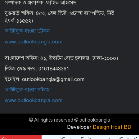
সম্পাদক ও প্রকাশক: ফাহিত আহমেদ
হাসিনার পালানোর খবর যেভাবে বিশ্ব জানতে
যুক্তরাষ্ট্র অফিস: ৪৫২, বেল স্ট্রিট, ওয়েস্ট হ্যাম্পস্টিড, নিউ
পারে
ইয়র্ক-১১৫৫২।
আউটলুক বাংলা ডটকম
৫ আগস্ট: সেনা ভবন-বঙ্গভবনে যা হয়েছিল
www.outlookbangla.com
বাংলাদেশ অফিস: ২১, ইস্কাটন রোড হুদালজ, ঢাকা-১০০০।
ফ্যাসিস্ট হাসিনার দুঃশাসন থেকে মুক্তির দিন
নিউজ ডেস্ক নম্বর: 01618443361
ইমেইল: outlookbangla@gmail.com
আউটলুক বাংলা ডটকম
জুলাই স্মৃতি জাদুঘর ফ্যাসিবাদের মুখোশ
উন্মোচন করবে
www.outlookbangla.com
জুলাই গণ-অভ্যুত্থান দিবস আজ
© All rights reserved © outlookbangla
Developer
Design Host BD