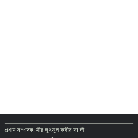
ওষুধ কোম্পানির আপত্তিতে ফিরলো পুরোনো
নিয়ম
রাষ্ট্রপতি পদে ১১ দলের প্রার্থী কর্নেল অলি
প্রধান সম্পাদক: মীর লুৎফুল কবীর সা`দী