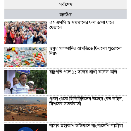
সর্বশেষ
জনপ্রিয়
এসএসসি ও সমমানের ফল জানা যাবে
যেভাবে
ওষুধ কোম্পানির আপত্তিতে ফিরলো পুরোনো
নিয়ম
রাষ্ট্রপতি পদে ১১ দলের প্রার্থী কর্নেল অলি
গাজা থেকে ফিলিস্তিনিদের উচ্ছেদ রেড লাইন,
মিশরের সতর্কবার্তা
নাসার মহাকাশ অভিযানে বাংলাদেশি লামীয়া