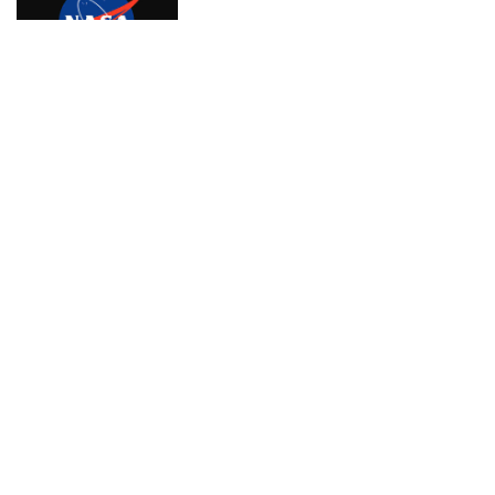
সাগরে লঘুচাপ, বৃষ্টি নিয়ে যে বার্তা দিলো
আবহাওয়া অফিস
গাজায় ধ্বংসস্তূপ থেকে ১৯ লাশ উদ্ধার,
বেশিরভাগ নারী-শিশু
বঞ্চনার কথা তুলে ধরতে চান নেতারা
থমকে যাচ্ছে দেশের উন্নয়ন সহযোগিতা