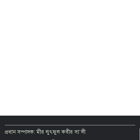
হরমুজ খুলতে যুক্তরাষ্ট্রকে যেসব শর্ত দিলো
ইরান
প্রস্তাবিত জ্বালানি তেল নীতিমালায় কাউকে
বিশেষ সুবিধা দেয়ার সুযোগ নেই
Fascism beneficiaries not sitting idle,
actively working to destabilise
energy sector: PM
Govt plans to establish 400-acre
industrial park in Bogura: Muktadir
প্রধান সম্পাদক: মীর লুৎফুল কবীর সা`দী