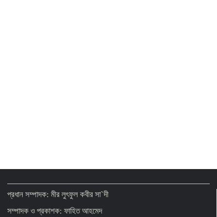
প্রধান সম্পাদক: মীর লুৎফুল কবীর সা`দী
সম্পাদক ও প্রকাশক: ফাহিত আহমেদ