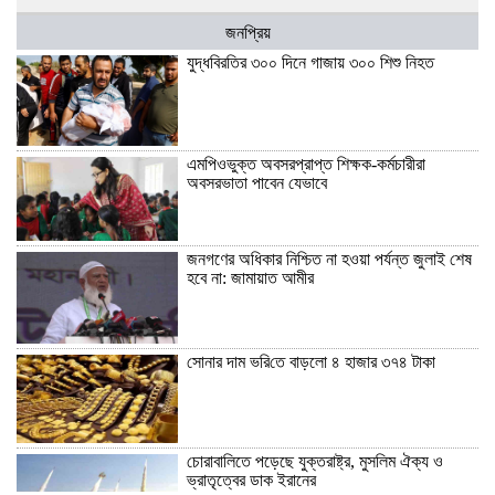
জনপ্রিয়
যুদ্ধবিরতির ৩০০ দিনে গাজায় ৩০০ শিশু নিহত
এমপিওভুক্ত অবসরপ্রাপ্ত শিক্ষক-কর্মচারীরা
অবসরভাতা পাবেন যেভাবে
জনগণের অধিকার নিশ্চিত না হওয়া পর্যন্ত জুলাই শেষ
হবে না: জামায়াত আমীর
সোনার দাম ভ‌রি‌তে বাড়লো ৪ হাজার ৩৭৪ টাকা
চোরাবালিতে পড়েছে যুক্তরাষ্ট্র, মুসলিম ঐক্য ও
ভ্রাতৃত্বের ডাক ইরানের